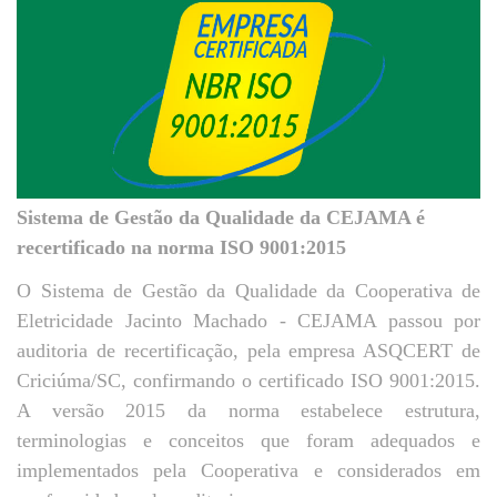
Sistema de Gestão da Qualidade da CEJAMA é
recertificado na norma ISO 9001:2015
O Sistema de Gestão da Qualidade da Cooperativa de
Eletricidade Jacinto Machado - CEJAMA passou por
auditoria de recertificação, pela empresa ASQCERT de
Criciúma/SC, confirmando o certificado ISO 9001:2015.
A versão 2015 da norma estabelece estrutura,
terminologias e conceitos que foram adequados e
implementados pela Cooperativa e considerados em