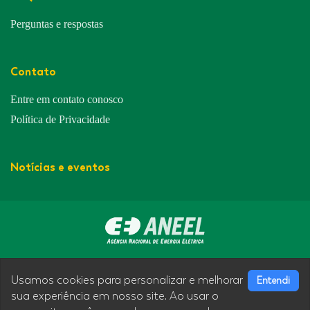
Perguntas e respostas
Contato
Entre em contato conosco
Política de Privacidade
Notícias e eventos
Avenida Padre Herval Fontanella nº 443, Bairro Centro Jacinto
Machado - Santa Catarina - CEP: 88950 000
Usamos cookies para personalizar e melhorar
Entendi
sua experiência em nosso site. Ao usar o
Desenvolvimento