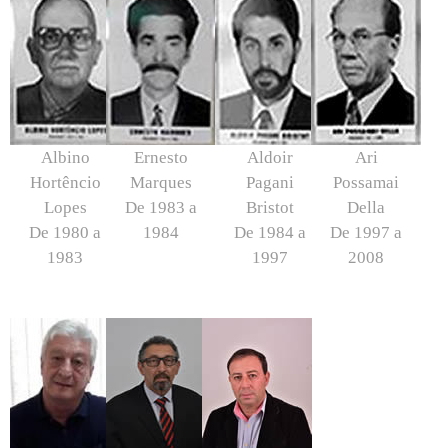
Albino
Ernesto
Aldoir
Ari
Hortêncio
Marques
Pagani
Possamai
Lopes
De 1983 a
Bristot
Della
De 1980 a
1984
De 1984 a
De 1997 a
1983
1997
2008