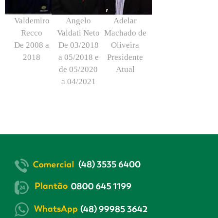
Valdemiro
Angelo
Adelar
Recco
Valdati Neto
Machado de
De 2008 a
De 03/2018
Oliveira
2018
a 05/2018 e
Presidente
de 05/2020
Atual
a 04/2021