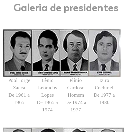
Galeria de presidentes
Pool Jorge
Lênio
Plínio
Iziro
Zacca
Leônidas
Cardoso
Cechinel
De 1961 a
Lopes
Homem
De 1977 a
1965
De 1965 a
De 1974 a
1980
1974
1977